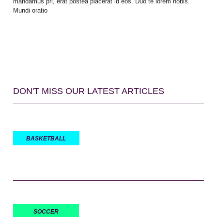
mandamus pri, erat postea placerat id eos. Duo te lorem nobis.
Mundi oratio
DON'T MISS OUR LATEST ARTICLES
BASKETBALL
SOCCER